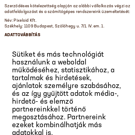
Szerződéses kötelezettség alapján az alábbi vállalkozás végzi az
adatfeldolgozást és a számítógépes rendszereink üzemeltetését:
Név: Pixeloid Kft.
Székhely: 1109 Budapest, Szőlőhegy u. 7/1. IV. em. 1.
ADATTOVÁBBÍTÁS
A regisztrációs űrlapok útján kapott, illetve megszerzett
személyes adatok továbbításra nem kerülnek.
Sütiket és más technológiát
JOGORVOSLATI JOG
használunk a weboldal
Az érintettek bármikor tájékoztatást kérhetnek személyes
működéséhez, statisztikához, a
adataik kezeléséről, kérhetik azok helyesbítését, illetve - a
tartalmak és hirdetések,
jogszabályban elrendelt adatkezelések kivételével - törlését.
Kérelmükre részletes tájékoztatást adunk az általunk kezelt,
ajánlatok személyre szabásához,
illetőleg az általunk megbízott feldolgozó által feldolgozott
és az így gyűjtött adatok média-,
adatokról, azok forrásáról, az adatkezelés céljáról, jogalapjáról,
hirdető- és elemző
időtartamáról, az adatfeldolgozó nevéről, címéről és az
adatkezeléssel összefüggő tevékenységéről.
partnereinkkel történő
Kifogás esetén jogorvoslati lehetőséggel, illetve panasszal
megosztásához. Partnereink
élhetnek az alábbi hatóságnál:
ezeket kombinálhatják más
Név: Nemzeti Adatvédelmi és Információszabadság Hatóság
adatokkal is.