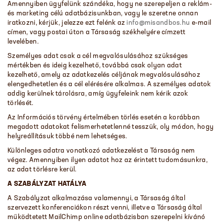
Amennyiben ügyfelünk szándéka, hogy ne szerepeljen a reklám-
és marketing célú adatbázisunkban, vagy le szeretne onnan
iratkozni, kérjük, jelezze ezt felénk az
info@misandbos.hu
e-mail
címen, vagy postai úton a Társaság székhelyére címzett
levelében.
Személyes adat csak a cél megvalósulásához szükséges
mértékben és ideig kezelhető, továbbá csak olyan adat
kezelhető, amely az adatkezelés céljának megvalósulásához
elengedhetetlen és a cél elérésére alkalmas. A személyes adatok
addig kerülnek tárolásra, amíg ügyfeleink nem kérik azok
törlését.
Az Információs törvény értelmében törlés esetén a korábban
megadott adatokat felismerhetetlenné tesszük, oly módon, hogy
helyreállításuk többé nem lehetséges.
Különleges adatra vonatkozó adatkezelést a Társaság nem
végez. Amennyiben ilyen adatot hoz az érintett tudomásunkra,
az adat törlésre kerül.
A SZABÁLYZAT HATÁLYA
A Szabályzat alkalmazása valamennyi, a Társaság által
szervezett konferenciákon részt venni, illetve a Társaság által
működtetett MailChimp online adatbázisban szerepelni kívánó