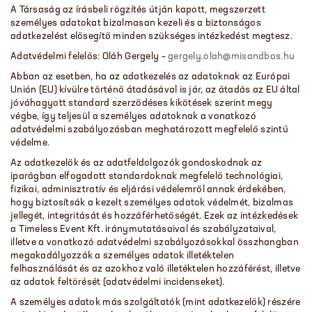
A Társaság az írásbeli rögzítés útján kapott, megszerzett
személyes adatokat bizalmasan kezeli és a biztonságos
adatkezelést elősegítő minden szükséges intézkedést megtesz.
Adatvédelmi felelős: Oláh Gergely –
gergely.olah@misandbos.hu
Abban az esetben, ha az adatkezelés az adatoknak az Európai
Unión (EU) kívülre történő átadásával is jár, az átadás az EU által
jóváhagyott standard szerződéses kikötések szerint megy
végbe, így teljesül a személyes adatoknak a vonatkozó
adatvédelmi szabályozásban meghatározott megfelelő szintű
védelme.
Az adatkezelők és az adatfeldolgozók gondoskodnak az
iparágban elfogadott standardoknak megfelelő technológiai,
fizikai, adminisztratív és eljárási védelemről annak érdekében,
hogy biztosítsák a kezelt személyes adatok védelmét, bizalmas
jellegét, integritását és hozzáférhetőségét. Ezek az intézkedések
a Timeless Event Kft. iránymutatásaival és szabályzataival,
illetve a vonatkozó adatvédelmi szabályozásokkal összhangban
megakadályozzák a személyes adatok illetéktelen
felhasználását és az azokhoz való illetéktelen hozzáférést, illetve
az adatok feltörését (adatvédelmi incidenseket).
A személyes adatok más szolgáltatók (mint adatkezelők) részére