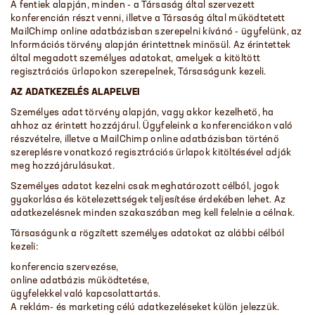
A fentiek alapján, minden - a Társaság által szervezett
konferencián részt venni, illetve a Társaság által működtetett
MailChimp online adatbázisban szerepelni kívánó - ügyfelünk, az
Információs törvény alapján érintettnek minősül. Az érintettek
által megadott személyes adatokat, amelyek a kitöltött
regisztrációs űrlapokon szerepelnek, Társaságunk kezeli.
AZ ADATKEZELÉS ALAPELVEI
Személyes adat törvény alapján, vagy akkor kezelhető, ha
ahhoz az érintett hozzájárul. Ügyfeleink a konferenciákon való
részvételre, illetve a MailChimp online adatbázisban történő
szereplésre vonatkozó regisztrációs űrlapok kitöltésével adják
meg hozzájárulásukat.
Személyes adatot kezelni csak meghatározott célból, jogok
gyakorlása és kötelezettségek teljesítése érdekében lehet. Az
adatkezelésnek minden szakaszában meg kell felelnie a célnak.
Társaságunk a rögzített személyes adatokat az alábbi célból
kezeli:
konferencia szervezése,
online adatbázis működtetése,
ügyfelekkel való kapcsolattartás.
A reklám- és marketing célú adatkezeléseket külön jelezzük.