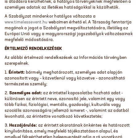
is átadásra kerülhetnek, a hatályos törvényeknek megfelelően a
személyes adatok az illetékes hatóságokkal is közölhetők.
A Szabályzat mindenkor hatályos változata a
www.timelessevent.hu
webcímen érhető el. A Társaság fenntartja
magának a jogot a Szabályzat megváltoztatására, illetőleg az
Európai Unió vagy a magyarországi jogszabályok változásainak
megfelelő módosítására.
ÉRTELMEZ
Ő
RENDELKEZÉSEK
Az alábbi értelmező rendelkezések az Információs törvényben
szerepelnek.
1.
Érintett:
bármely meghatározott, személyes adat alapján
azonosított vagy – közvetlenül vagy közvetve – azonosítható
természetes személy;
2.
Személyes adat:
az érintettel kapcsolatba hozható adat -
különösen az érintett neve, azonosító jele, valamint egy vagy
több fizikai, fiziológiai, mentális, gazdasági, kulturális vagy
szociális azonosságára jellemző ismeret -, valamint az adatból
levonható, az érintettre vonatkozó következtetés;
3.
Hozzájárulás:
az érintett akaratának önkéntes és határozott
kinyilvánítása, amely megfelelő tájékoztatáson alapul, és
amellyel félreérthetetlen beleegyezését adja a rá vonatkozó