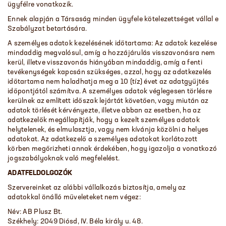
ügyfélre vonatkozik.
Ennek alapján a Társaság minden ügyfele kötelezettséget vállal e
Szabályzat betartására.
A személyes adatok kezelésének időtartama: Az adatok kezelése
mindaddig megvalósul, amíg a hozzájárulás visszavonásra nem
kerül, illetve visszavonás hiányában mindaddig, amíg a fenti
tevékenységek kapcsán szükséges, azzal, hogy az adatkezelés
időtartama nem haladhatja meg a 10 (tíz) évet az adatgyűjtés
időpontjától számítva. A személyes adatok véglegesen törlésre
kerülnek az említett időszak lejártát követően, vagy miután az
adatok törlését kérvényezte, illetve abban az esetben, ha az
adatkezelők megállapítják, hogy a kezelt személyes adatok
helytelenek, és elmulasztja, vagy nem kívánja közölni a helyes
adatokat. Az adatkezelő a személyes adatokat korlátozott
körben megőrizheti annak érdekében, hogy igazolja a vonatkozó
jogszabályoknak való megfelelést.
ADATFELDOLGOZÓK
Szervereinket az alábbi vállalkozás biztosítja, amely az
adatokkal önálló műveleteket nem végez:
Név: AB Plusz Bt.
Székhely: 2049 Diósd, IV. Béla király u. 48.