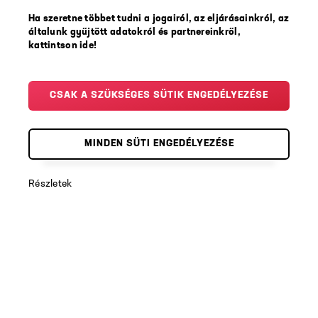
Székhely: 1024 Budapest, Szilágyi Erzsébet fasor 22/C.
Ha szeretne többet tudni a jogairól, az eljárásainkról, az
ZÁRÓ RENDELKEZÉS
általunk gyűjtött adatokról és partnereinkről,
A Szabályzat valamely pontjának érvénytelensége a Szabályzat
kattintson ide!
érvénytelen pont nélkül értelmezhető részeinek hatályát nem
érinti.
Tihanyi Barbara
CSAK A SZÜKSÉGES SÜTIK ENGEDÉLYEZÉSE
ügyvezető
Budapest, 2018. május 10.
MINDEN SÜTI ENGEDÉLYEZÉSE
Részletek
Copyright © 2026 Timeless Event Kft.
Fizetési partnerünk:
Általános
szerződési feltételek
|
Adatkezelési tájékoztató
|
Cookie tájékoztató