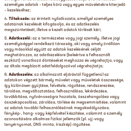
személyes adatok – teljes körű vagy egyes műveletekre kiterjedő
– kezeléséhez;
4.
Tiltakozás:
az érintett nyilatkozata, amellyel személyes
adatainak kezelését kifogásolja, és az adatkezelés
megszüntetését, illetve a kezelt adatok törlését kéri;
5.
Adatkezel
ő
:
az a természetes vagy jogi személy, illetve jogi
személyiséggel rendelkező társaság, aki vagy amely önállóan
vagy másokkal együtt az adatok kezelésének célját
meghatározza, az adatkezelésre (beleértve a felhasznált
eszközt) vonatkozó döntéseket meghozza és végrehajtja, vagy
az általa megbízott adatfeldolgozóval végrehajtatja;
6.
Adatkezelés:
az alkalmazott eljárástól függetlenül az
adatokon végzett bármely művelet vagy műveletek összessége,
így különösen gyűjtése, felvétele, rögzítése, rendszerezése,
tárolása, megváltoztatása, felhasználása, lekérdezése,
továbbítása, nyilvánosságra hozatala, összehangolása vagy
összekapcsolása, zárolása, törlése és megsemmisítése, valamint
az adatok további felhasználásának megakadályozása,
fénykép-, hang- vagy képfelvétel készítése, valamint a személy
azonosítására alkalmas fizikai jellemzők (pl. ujj-vagy
tenyérnyomat, DNS-minta, íriszkép) rögzítése.