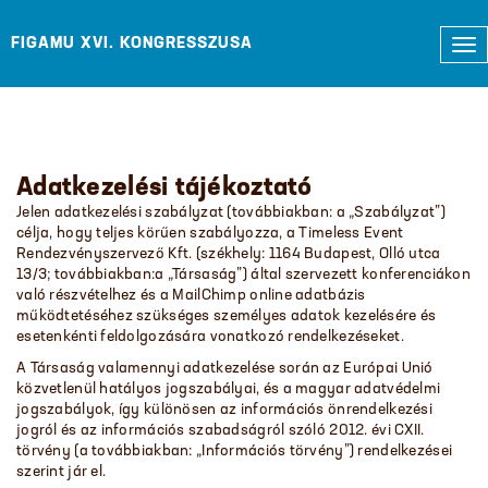
FIGAMU XVI. KONGRESSZUSA
Tog
nav
Adatkezelési tájékoztató
Jelen adatkezelési szabályzat (továbbiakban: a „Szabályzat”)
célja, hogy teljes körűen szabályozza, a Timeless Event
Rendezvényszervező Kft. (székhely: 1164 Budapest, Olló utca
13/3; továbbiakban:a „Társaság”) által szervezett konferenciákon
való részvételhez és a MailChimp online adatbázis
működtetéséhez szükséges személyes adatok kezelésére és
esetenkénti feldolgozására vonatkozó rendelkezéseket.
A Társaság valamennyi adatkezelése során az Európai Unió
közvetlenül hatályos jogszabályai, és a magyar adatvédelmi
jogszabályok, így különösen az információs önrendelkezési
jogról és az információs szabadságról szóló 2012. évi CXII.
törvény (a továbbiakban: „Információs törvény”) rendelkezései
szerint jár el.