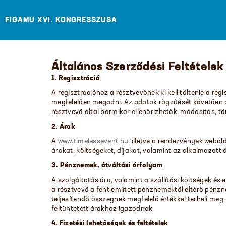
FIGAMU XVI. KONGRESSZUSA
Általános Szerződési Feltételek
1. Regisztráció
A regisztrációhoz a résztvevőnek ki kell töltenie a reg
megfelelően megadni. Az adatok rögzítését követően a r
résztvevő által bármikor ellenőrizhetők, módosítás, tör
2. Árak
A
www.timelessevent.hu
, illetve a rendezvények webol
árakat, költségeket, díjakat, valamint az alkalmazot
3. Pénznemek, átváltási árfolyam
A szolgáltatás ára, valamint a szállítási költségek 
a résztvevő a fent említett pénznemektől eltérő pén
teljesítendő összegnek megfelelő értékkel terheli meg
feltüntetett árakhoz igazodnak.
4. Fizetési lehetőségek és feltételek