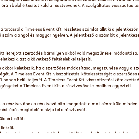
rán belül értesítőt küld a résztvevőnek. A szolgáltatás visszautasítás
atásról a Timeless Event Kft. részletes számlát állít ki a jelentkezőn
ű számla angol és magyar nyelven. A jelentkező a számlát a jelentkezé
tt létrejött szerződés bármilyen okból való megszűnése, módosítása, i
letkezik, azt a következő feltételekkel teljesíti.
ge akkor keletkezik, ha a szerződés módosítása, megszűnése vagy a sz
ségét. A Timeless Event Kft. visszafizetési kötelezettségét a szerződés
 napon belül teljesíti. A Timeless Event Kft. visszafizetési kötelezett
s igényeket a Timeless Event Kft. a résztvevővel e-mailben egyezteti.
ft. a résztvevőnek a résztvevő által megadott e-mail címre küld minden
si lépés megtételére hívja fel a résztvevőt.
ld értesítőt:
linkről.
lentkezéskor a résztvevő által megküldött szolgáltatási adatok Timel