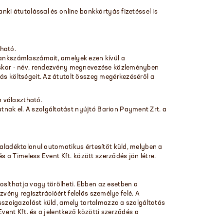
nki átutalással és online bankkártyás fizetéssel is
tható.
 bankszámlaszámait, amelyek ezen kívül a
atáskor - név, rendezvény megnevezése közleményben
ás költségeit. Az átutalt összeg megérkezéséről a
n választható.
nak el. A szolgáltatást nyújtó Barion Payment Zrt. a
haladéktalanul automatikus értesítőt küld, melyben a
és a Timeless Event Kft. között szerződés jön létre.
osíthatja vagy törölheti. Ebben az esetben a
ezvény regisztrációért felelős személye felé. A
isszaigazolást küld, amely tartalmazza a szolgáltatás
Event Kft. és a jelentkező közötti szerződés a