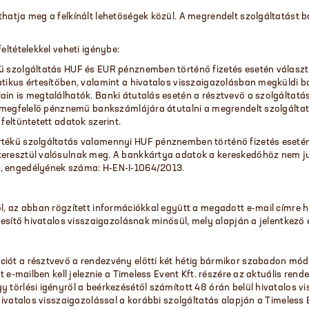
hatja meg a felkínált lehetőségek közül. A megrendelt szolgáltatást ba
eltételekkel veheti igénybe:
kű szolgáltatás HUF és EUR pénznemben történő fizetés esetén válasz
matikus értesítőben, valamint a hivatalos visszaigazolásban megküldi
alain is megtalálhatók. Banki átutalás esetén a résztvevő a szolgált
t. megfelelő pénznemű bankszámlájára átutalni a megrendelt szolgáltat
 feltüntetett adatok szerint.
értékű szolgáltatás valamennyi HUF pénznemben történő fizetés eseté
keresztül valósulnak meg. A bankkártya adatok a kereskedőhöz nem jut
y, engedélyének száma: H-EN-I-1064/2013.
ől, az abban rögzített információkkal együtt a megadott e-mail címre 
rtesítő hivatalos visszaigazolásnak minősül, mely alapján a jelentkező 
ciót a résztvevő a rendezvény előtti két hétig bármikor szabadon mód
t e-mailben kell jeleznie a Timeless Event Kft. részére az aktuális rend
y törlési igényről a beérkezésétől számított 48 órán belül hivatalos v
 hivatalos visszaigazolással a korábbi szolgáltatás alapján a Timeless 