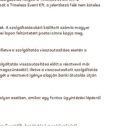
át a Timeless Event Kft. a jelentkező felé nem köteles
ek. A szolgáltatásokért kiállított számla magyar
si lapon feltüntetett postai címre kapja meg.
lletve a szolgáltatás visszautasítása esetén a
olgáltatás visszautasítása előtt a résztvevő már
 megszűnésétől, illetve a visszautasított szolgáltatás
ségét a résztvevő igénye alapján banki átutalás útján
 olyan esetben, amikor egy fontos ügyintézési lépésről
ess Event Kft.-hez történő megérkezéséről.