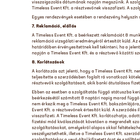
visszaigazolás dátumának napján megszűnik. A szolgált
Timeless Event Kft. a résztvevőnek visszafizeti. A szol
Egyes rendezvények esetében a rendezvény helyszín sa
7. Reklamáció, elállás
A Timeless Event Kft. a beérkezett reklamációt 8 munk
reklamáció vizsgálati eredményéről értesítőt küld. Az e
határidőben érvényesítettnek kell tekinteni, ha a jelen
napján a Timeless Event Kft. és a résztvevő közötti sz
8. Korlátozások
A korlátozás azt jelenti, hogy a Timeless Event Kft. ne
teljesítette a szerződésben foglalt rá vonatkozó kötele
résztvevők szolgáltatásait, akik banki átutalásos fize
Ebben az esetben a szolgáltatás függő státuszba kerül,
beérkezésétől számított 8 naptári napig marad függő 
nem érkezik meg a Timeless Event Kft. bakszámlájára, 
Event Kft. a résztvevőnek értesítőt küld. A szerződés
visszafizeti. A Timeless Event Kft. korlátozhatja, ado
fizetési mód kiválasztását követően a megrendelt szolg
szolgáltatásokat, amelyekről alapos okkal feltételezh
veszélyeztethetik, illetve a Timeless Event Kft. szerző
szolgáltatáskor a vevő által kifizetett árat és szállítá