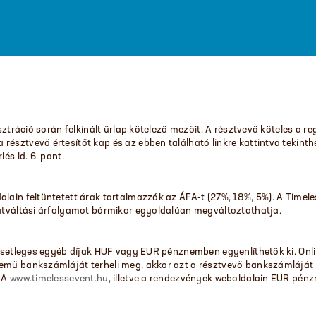
isztráció során felkínált űrlap kötelező mezőit. A résztvevő köteles a 
észtvevő értesítőt kap és az ebben található linkre kattintva tekinthe
lés ld. 6. pont.
dalain feltüntetett árak tartalmazzák az ÁFA-t (27%, 18%, 5%). A Timeles
t átváltási árfolyamot bármikor egyoldalúan megváltoztathatja.
és esetleges egyéb díjak HUF vagy EUR pénznemben egyenlíthetők ki. On
znemű bankszámláját terheli meg, akkor azt a résztvevő bankszámláj
. A
www.timelessevent.hu
, illetve a rendezvények weboldalain EUR pé