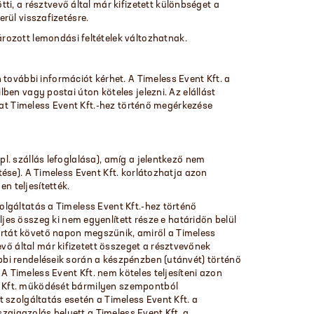
i, a résztvevő által már kifizetett különbséget a
erül visszafizetésre.
rozott lemondási feltételek változhatnak.
további információt kérhet. A Timeless Event Kft. a
lben vagy postai úton köteles jelezni. Az elállást
kozat Timeless Event Kft.-hez történő megérkezése
pl. szállás lefoglalása), amíg a jelentkező nem
ítése). A Timeless Event Kft. korlátozhatja azon
en teljesítették.
zolgáltatás a Timeless Event Kft.-hez történő
es összeg ki nem egyenlített része e határidőn belül
jártát követő napon megszűnik, amiről a Timeless
vő által már kifizetett összeget a résztvevőnek
ábbi rendeléseik során a készpénzben (utánvét) történő
A Timeless Event Kft. nem köteles teljesíteni azon
ent Kft. működését bármilyen szempontból
tt szolgáltatás esetén a Timeless Event Kft. a
sszaigazolás helyett a Timeless Event Kft. a