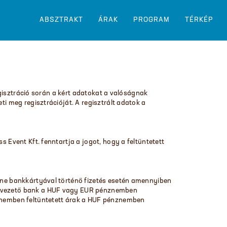
ABSZTRAKT
ÁRAK
PROGRAM
TÉRKÉP
regisztráció során a kért adatokat a valóságnak
ti meg regisztrációját. A regisztrált adatok a
s Event Kft. fenntartja a jogot, hogy a feltüntetett
line bankkártyával történő fizetés esetén amennyiben
át vezető bank a HUF vagy EUR pénznemben
nznemben feltüntetett árak a HUF pénznemben