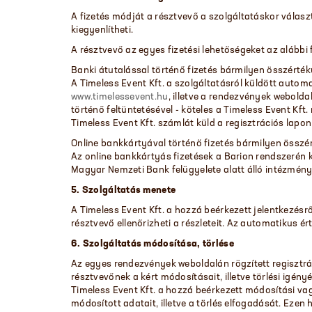
A fizetés módját a résztvevő a szolgáltatáskor választ
kiegyenlítheti.
A résztvevő az egyes fizetési lehetőségeket az alábbi f
Banki átutalással történő fizetés bármilyen összérté
A Timeless Event Kft. a szolgáltatásról küldött auto
www.timelessevent.hu
, illetve a rendezvények webold
történő feltüntetésével - köteles a Timeless Event Kf
Timeless Event Kft. számlát küld a regisztrációs lapon
Online bankkártyával történő fizetés bármilyen össz
Az online bankkártyás fizetések a Barion rendszerén 
Magyar Nemzeti Bank felügyelete alatt álló intézmén
5. Szolgáltatás menete
A Timeless Event Kft. a hozzá beérkezett jelentkezésr
résztvevő ellenőrizheti a részleteit. Az automatikus é
6. Szolgáltatás módosítása, törlése
Az egyes rendezvények weboldalán rögzített regisztrá
résztvevőnek a kért módosításait, illetve törlési igényé
Timeless Event Kft. a hozzá beérkezett módosítási vag
módosított adatait, illetve a törlés elfogadását. Ezen