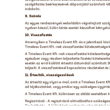
szolgáltatás beérkezésének időpontjától számított 48 ó
indokolni.
9. Számla
Az egyes rendezvények weboldalán végrehajtott szolgált
nyelven készül, külön kérés esetén készülhet kétnyelv
10. Visszafizetés
Amennyiben a Timeless Event Kft. és a jelentkező közö
Timeless Event Kft.-nek visszafizetési kötelezettsége ke
A Timeless Event Kft.-nek visszafizetési kötelezettsé
egészben vagy részben teljesítette fizetési kötelezett
esetén az erről küldött értesítő dátumától számított 30
teljesíti. A visszafizetéssel kapcsolatos részleteket é
11. Értesítők, visszaigazolások
Az értesítő egy olyan e-mail, amit a Timeless Event K
ad tájékoztatást, vagy amikor egy szükséges ügyintézé
A Timeless Event Kft. különösen az alábbi esetekben kü
Regisztráció - A regisztráció aktiválásához szükséges 
Szolgáltatás - A különböző rendezvényekre történő je