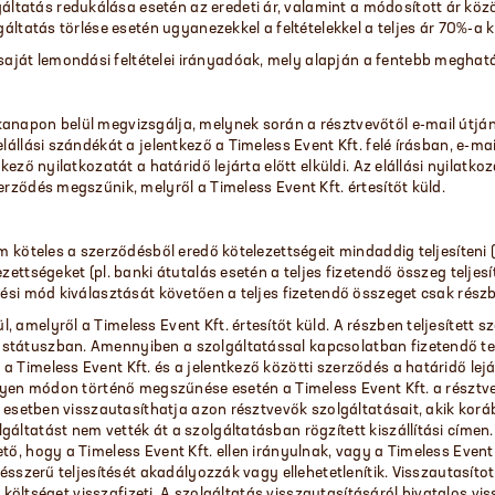
atás redukálása esetén az eredeti ár, valamint a módosított ár között
gáltatás törlése esetén ugyanezekkel a feltételekkel a teljes ár 70%-a k
ját lemondási feltételei irányadóak, mely alapján a fentebb meghatá
anapon belül megvizsgálja, melynek során a résztvevőtől e-mail útján 
lállási szándékát a jelentkező a Timeless Event Kft. felé írásban, e-mai
tkező nyilatkozatát a határidő lejárta előtt elküldi. Az elállási nyilat
erződés megszűnik, melyről a Timeless Event Kft. értesítőt küld.
m köteles a szerződésből eredő kötelezettségeit mindaddig teljesíteni (
zettségeket (pl. banki átutalás esetén a teljes fizetendő összeg teljes
tési mód kiválasztását követően a teljes fizetendő összeget csak részb
 amelyről a Timeless Event Kft. értesítőt küld. A részben teljesített s
státuszban. Amennyiben a szolgáltatással kapcsolatban fizetendő telj
a Timeless Event Kft. és a jelentkező közötti szerződés a határidő le
 ilyen módon történő megszűnése esetén a Timeless Event Kft. a résztve
tt esetben visszautasíthatja azon résztvevők szolgáltatásait, akik kor
áltatást nem vették át a szolgáltatásban rögzített kiszállítási címen. 
ető, hogy a Timeless Event Kft. ellen irányulnak, vagy a Timeless Ev
désszerű teljesítését akadályozzák vagy ellehetetlenítik. Visszautasíto
si költséget visszafizeti. A szolgáltatás visszautasításáról hivatalos vi